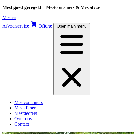
Mest goed geregeld
– Mestcontainers & Mestafvoer
Skip
Mestco
to
Afvoerservice
Offerte
Open main menu
content
Mestcontainers
Mestafvoer
Mestdecreet
Over ons
Contact