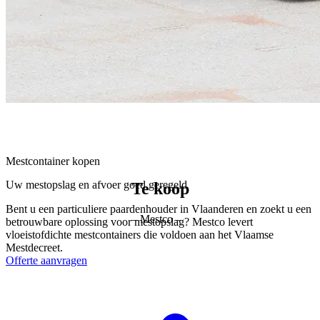
Mestcontainer kopen
Uw mestopslag en afvoer goed geregeld
Te koop
Bent u een particuliere paardenhouder in Vlaanderen en zoekt u een
– Mestco –
betrouwbare oplossing voor mestopslag? Mestco levert
vloeistofdichte mestcontainers die voldoen aan het Vlaamse
Mestdecreet.
Offerte aanvragen