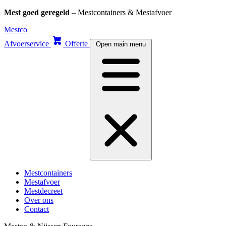
Mest goed geregeld
– Mestcontainers & Mestafvoer
Skip
Mestco
to
Afvoerservice
Offerte
Open main menu
content
Mestcontainers
Mestafvoer
Mestdecreet
Over ons
Contact