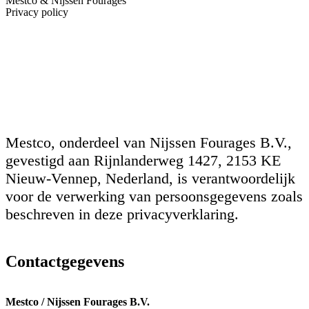
Mestco & Nijssen Fourages
Privacy policy
Bij Mestco hechten wij veel waarde aan uw privacy. Wij verwerken
uw persoonlijke gegevens zorgvuldig, veilig en vertrouwelijk, in
overeenstemming met de geldende wetgeving (AVG). In deze
Privacy Policy leggen wij uit welke gegevens wij verzamelen,
waarom wij deze nodig hebben en hoe wij deze beschermen.
Mestco, onderdeel van Nijssen Fourages B.V.,
gevestigd aan Rijnlanderweg 1427, 2153 KE
Nieuw-Vennep, Nederland, is verantwoordelijk
voor de verwerking van persoonsgegevens zoals
beschreven in deze privacyverklaring.
Contactgegevens
Mestco / Nijssen Fourages B.V.