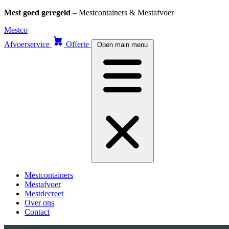
Mest goed geregeld
– Mestcontainers & Mestafvoer
Skip
Mestco
to
Afvoerservice
Offerte
Open main menu
content
Mestcontainers
Mestafvoer
Mestdecreet
Over ons
Contact