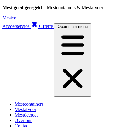
Mest goed geregeld
– Mestcontainers & Mestafvoer
Skip
Mestco
to
Afvoerservice
Offerte
Open main menu
content
Mestcontainers
Mestafvoer
Mestdecreet
Over ons
Contact