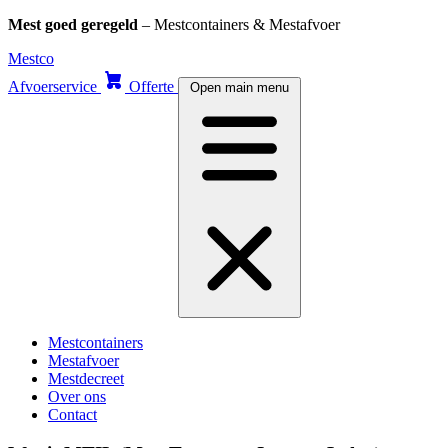
Mest goed geregeld
– Mestcontainers & Mestafvoer
Skip
Mestco
to
Afvoerservice
Offerte
Open main menu
content
Mestcontainers
Mestafvoer
Mestdecreet
Over ons
Contact