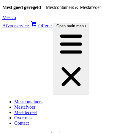
Mest goed geregeld
– Mestcontainers & Mestafvoer
Skip
Mestco
to
Afvoerservice
Offerte
Open main menu
content
Mestcontainers
Mestafvoer
Mestdecreet
Over ons
Contact