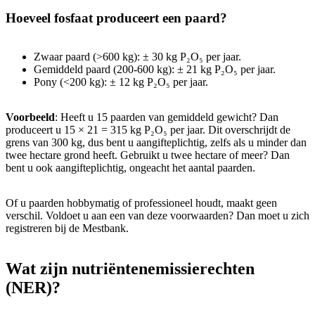
Hoeveel fosfaat produceert een paard?
Zwaar paard (>600 kg): ± 30 kg P₂O₅ per jaar.
Gemiddeld paard (200-600 kg): ± 21 kg P₂O₅ per jaar.
Pony (<200 kg): ± 12 kg P₂O₅ per jaar.
Voorbeeld
: Heeft u 15 paarden van gemiddeld gewicht? Dan
produceert u 15 × 21 = 315 kg P₂O₅ per jaar. Dit overschrijdt de
grens van 300 kg, dus bent u aangifteplichtig, zelfs als u minder dan
twee hectare grond heeft. Gebruikt u twee hectare of meer? Dan
bent u ook aangifteplichtig, ongeacht het aantal paarden.
Of u paarden hobbymatig of professioneel houdt, maakt geen
verschil. Voldoet u aan een van deze voorwaarden? Dan moet u zich
registreren bij de Mestbank.
Wat zijn nutriëntenemissierechten
(NER)?